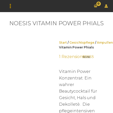
Zum
Inhalt
springen
NOESIS VITAMIN POWER PHIALS
Start
/
Gesichtspflege
/
Ampullen
Vitamin Power Phials
1
Rezension
Bewertet mit
1
5.00
von 5,
basierend auf
Vitamin Power
Kundenbewertung
Konzentrat. Ein
wahrer
Beautycocktail für
Gesicht, Hals und
Dekolletè. Die
pflegeintensiven