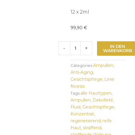
12 x 2ml
99,90
€
Noesis
IN DEN
-
+
Vitamin
WARENKORB
Power
Phials
Ampullen
Categories
,
Menge
Anti-Aging
,
Gesichtspflege
Linie
,
Noesis
alle Hauttypen
Tags
,
Ampullen
Dekolleté
,
,
Fluid
Gesichtspflege
,
,
Konzentrat
,
regenerierend
reife
,
Haut
straffend
,
,
straffende Wirkung
,