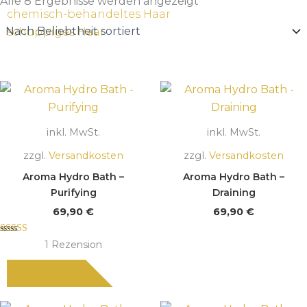
Beliebtheit
Alle 8 Ergebnisse werden angezeigt
sortiert
chemisch-behandeltes Haar
schuppiges Haar
inkl. MwSt.
inkl. MwSt.
zzgl.
Versandkosten
zzgl.
Versandkosten
Aroma Hydro Bath –
Aroma Hydro Bath –
Purifying
Draining
69,90
€
69,90
€
Bewertet mit
1
Rezension
5.00
von 5