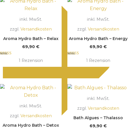
inkl. MwSt.
inkl. MwSt.
zzgl.
Versandkosten
zzgl.
Versandkosten
Aroma Hydro Bath – Relax
Aroma Hydro Bath – Energy
69,90
€
69,90
€
Bewertet mit
Bewertet mit
1
Rezension
1
Rezension
5.00
5.00
von 5
von 5
inkl. MwSt.
inkl. MwSt.
zzgl.
Versandkosten
zzgl.
Versandkosten
Bath Algues – Thalasso
Aroma Hydro Bath – Detox
69,90
€