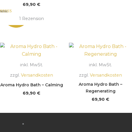
69,90
€
Bewertet mit
1
Rezension
5.00
von 5
inkl. MwSt.
inkl. MwSt.
zzgl.
Versandkosten
zzgl.
Versandkosten
Aroma Hydro Bath –
Aroma Hydro Bath – Calming
Regenerating
69,90
€
69,90
€