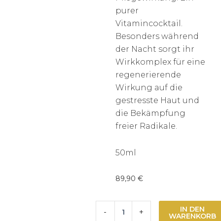
purer
Vitamincocktail.
Besonders während
der Nacht sorgt ihr
Wirkkomplex für eine
regenerierende
Wirkung auf die
gestresste Haut und
die Bekämpfung
freier Radikale.
50ml
89,90
€
Noesis
IN DEN
-
+
Vitamin
WARENKORB