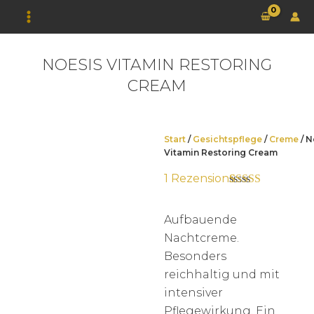
Zum
Inhalt
springen
NOESIS VITAMIN RESTORING
CREAM
Start
/
Gesichtspflege
/
Creme
/ N
Vitamin Restoring Cream
1
Rezension
Bewertet mit
1
5.00
von 5,
basierend auf
Aufbauende
Kundenbewertung
Nachtcreme.
Besonders
reichhaltig und mit
intensiver
Pflegewirkung. Ein