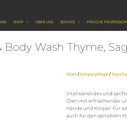
OME
SHOP
ÜBER UNS
SERVICE
PIROCHE PROFESSION
 Body Wash Thyme, Sag
Start
/
Körperpflege
/
Duschg
Vitalisierendes und sanf
Ölen mit erfrischender un
Hände und Körper. Für al
auch für den sensiblen H