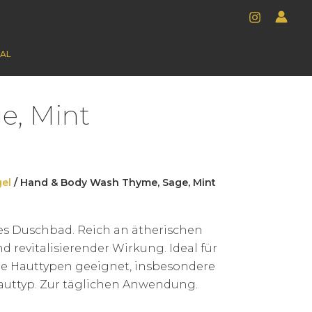
AL
e, Mint
el
/ Hand & Body Wash Thyme, Sage, Mint
tes Duschbad. Reich an ätherischen
d revitalisierender Wirkung. Ideal für
le Hauttypen geeignet, insbesondere
auttyp. Zur täglichen Anwendung.