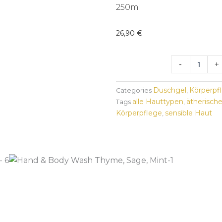
250ml
26,90
€
Hand
-
+
&
Body
Wash
Duschgel
Körperpf
Categories
,
Thyme,
alle Hauttypen
ätherisch
Tags
,
Sage,
Körperpflege
sensible Haut
,
Mint
Menge