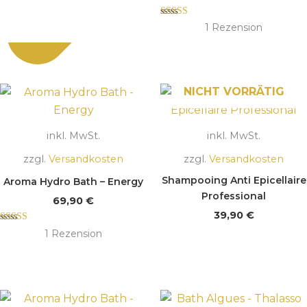
Bewertet mit
1
Rezension
5.00
von 5
NICHT VORRÄTIG
inkl. MwSt.
inkl. MwSt.
zzgl.
Versandkosten
zzgl.
Versandkosten
Shampooing Anti Epicellaire
Aroma Hydro Bath – Energy
Professional
69,90
€
39,90
€
Bewertet mit
1
Rezension
5.00
von 5