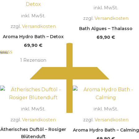
inkl. MwSt.
inkl. MwSt.
zzgl.
Versandkosten
zzgl.
Versandkosten
Bath Algues – Thalasso
Aroma Hydro Bath – Detox
69,90
€
69,90
€
Bewertet mit
1
Rezension
5.00
von 5
inkl. MwSt.
inkl. MwSt.
zzgl.
Versandkosten
zzgl.
Versandkosten
Ätherisches Duftöl – Rosiger
Aroma Hydro Bath – Calming
Blütenduft
69,90
€