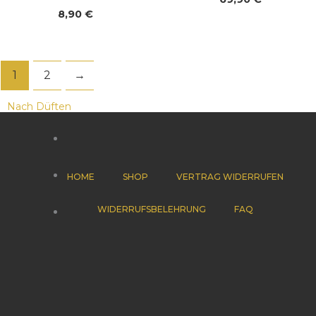
8,90
€
1
2
→
Nach Düften
Diffusor
ätherische Öle
HOME
SHOP
VERTRAG WIDERRUFEN
WIDERRUFSBELEHRUNG
FAQ