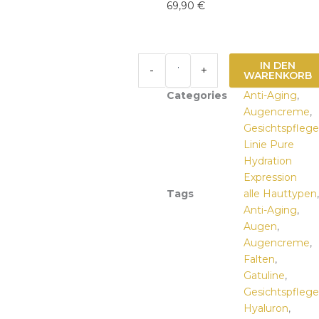
69,90
€
Pure
IN DEN
-
+
Hydration
WARENKORB
Expression
Categories
Anti-Aging
,
Eye
Augencreme
,
Cream
Gesichtspflege
Menge
Linie Pure
Hydration
Expression
Tags
alle Hauttypen
,
Anti-Aging
,
Augen
,
Augencreme
,
Falten
,
Gatuline
,
Gesichtspflege
Hyaluron
,