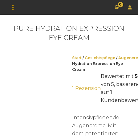
Zum
Inhalt
springen
PURE HYDRATION EXPRESSION
EYE CREAM
Start
/
Gesichtspflege
/
Augencr
Hydration Expression Eye
Cream
Bewertet mit
5
von 5, basieren
1
Rezension
auf
1
Kundenbewer
Intensivpflegende
Augencreme. Mit
dem patentierten