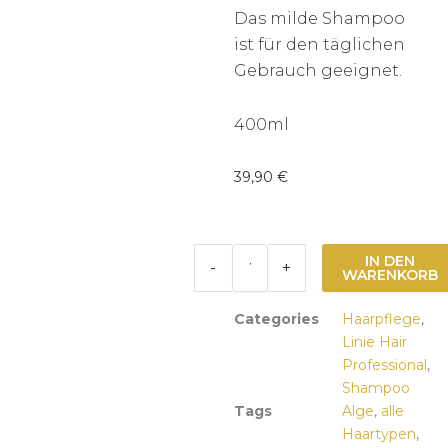
Das milde Shampoo
ist für den täglichen
Gebrauch geeignet.
400ml
39,90
€
Shampooing
IN DEN
-
+
Aux
WARENKORB
Algues
Professional
Categories
Haarpflege
,
Menge
Linie Hair
Professional
,
Shampoo
Tags
Alge
,
alle
Haartypen
,