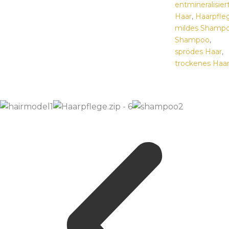
entmineralisier
Haar
,
Haarpfle
mildes Shamp
Shampoo
,
sprödes Haar
,
trockenes Haa