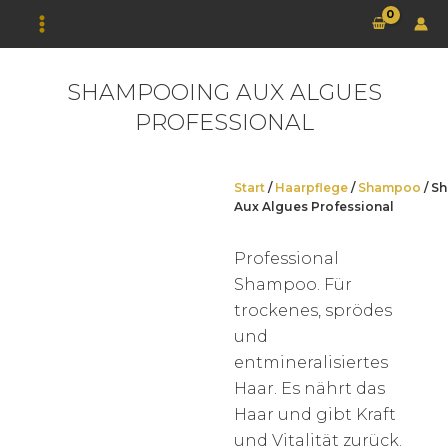
Zum
Inhalt
springen
SHAMPOOING AUX ALGUES
PROFESSIONAL
Start
/
Haarpflege
/
Shampoo
/ S
Aux Algues Professional
Professional
Shampoo. Für
trockenes, sprödes
und
entmineralisiertes
Haar. Es nährt das
Haar und gibt Kraft
und Vitalität zurück.