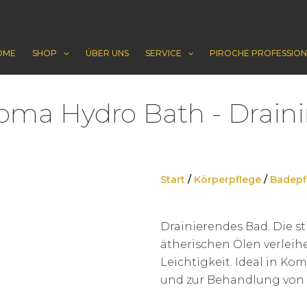
OME
SHOP
ÜBER UNS
SERVICE
PIROCHE PROFESSION
oma Hydro Bath - Drain
Start
/
Körperpflege
/
Badepf
Drainierendes Bad. Die 
ätherischen Ölen verleih
Leichtigkeit. Ideal in K
und zur Behandlung vo