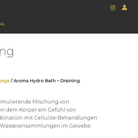
AL
ing
lege
/ Aroma Hydro Bath – Draining
stimulierende Mischung von
en dem Körper ein Gefühl von
ombination mit Cellulite-Behandlungen
n Wasseransammlungen im Gewebe.