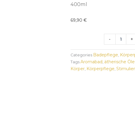
400ml
69,90
€
Aroma
-
+
Hydro
Bath
-
Badepflege
Körper
Categories
,
Draining
Aromabad
ätherische Öle
Tags
,
Menge
Körper
Körperpflege
Stimulie
,
,