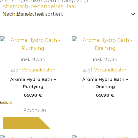
Beliebtheit
Alle 7 Ergebnisse werden angezeigt
sortiert
chemisch-behandeltes Haar
schuppiges Haar
inkl. MwSt.
inkl. MwSt.
zzgl.
Versandkosten
zzgl.
Versandkosten
Aroma Hydro Bath –
Aroma Hydro Bath –
Purifying
Draining
69,90
€
69,90
€
Bewertet mit
1
Rezension
5.00
von 5