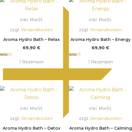
inkl. MwSt.
inkl. MwSt.
zzgl.
Versandkosten
zzgl.
Versandkosten
Aroma Hydro Bath – Relax
Aroma Hydro Bath – Energy
69,90
€
69,90
€
Bewertet mit
Bewertet mit
1
Rezension
1
Rezension
5.00
5.00
von 5
von 5
inkl. MwSt.
inkl. MwSt.
zzgl.
Versandkosten
zzgl.
Versandkosten
Aroma Hydro Bath – Detox
Aroma Hydro Bath – Calming