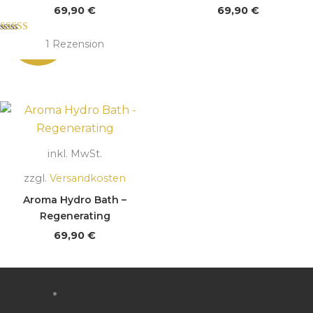
69,90
€
69,90
€
Bewertet mit
1
Rezension
5.00
von 5
inkl. MwSt.
zzgl.
Versandkosten
Aroma Hydro Bath –
Regenerating
69,90
€