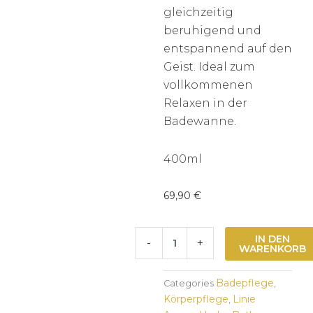
gleichzeitig
beruhigend und
entspannend auf den
Geist. Ideal zum
vollkommenen
Relaxen in der
Badewanne.
400ml
69,90
€
Aroma
IN DEN
-
+
Hydro
WARENKORB
Bath
-
Badepflege
Categories
,
Relax
Körperpflege
Linie
,
Menge