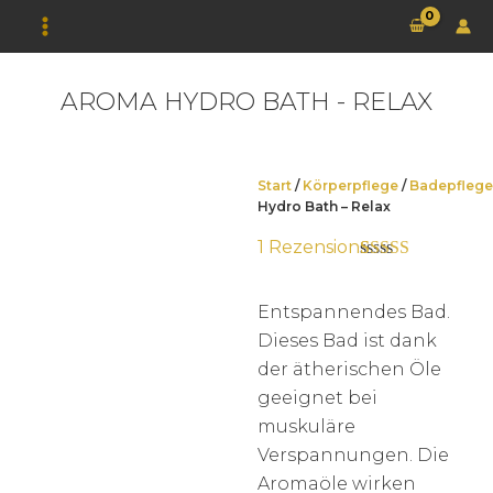
Zum
Inhalt
springen
AROMA HYDRO BATH - RELAX
Start
/
Körperpflege
/
Badepflege
Hydro Bath – Relax
1
Rezension
Bewertet mit
1
5.00
von 5,
basierend auf
Entspannendes Bad.
Kundenbewertung
Dieses Bad ist dank
der ätherischen Öle
geeignet bei
muskuläre
Verspannungen. Die
Aromaöle wirken