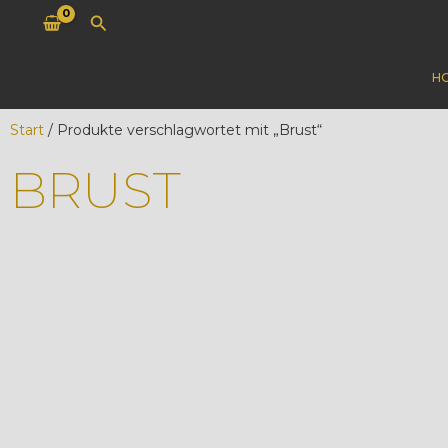
Zum
Suchen
Inhalt
springen
H
Start
/ Produkte verschlagwortet mit „Brust“
BRUST