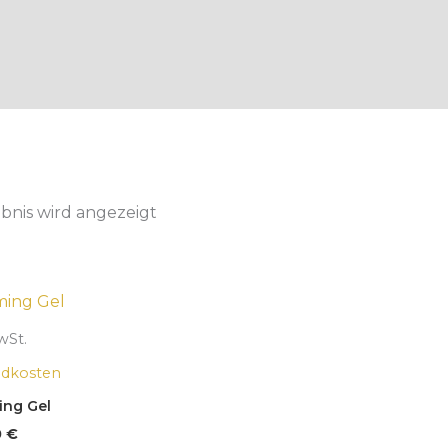
bnis wird angezeigt
wSt.
ndkosten
ing Gel
0
€