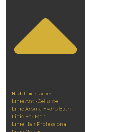
Nach Linien suchen
Linie Anti-Cellulite
Linie Aroma Hydro Bath
Linie For Men
Linie Hair Professional
Linie Noesis