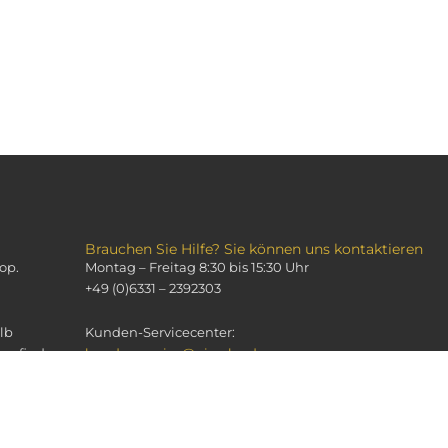
Brauchen Sie Hilfe? Sie können uns kontaktieren
op.
Montag – Freitag 8:30 bis 15:30 Uhr
+49 (0)6331 – 2392303
lb
Kunden-Servicecenter:
nen finden
kundenservice@piroche.de
Kosmetik-Studios, Spa- und Hotellerie, Apotheken:
info@piroche.de