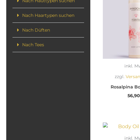
Nach Hauttypen suchen
Nach Haartypen suchen
Nach Düften
Nach Tees
inkl. M
zzgl.
Versa
Rosalpina Bo
56,9
inkl. M