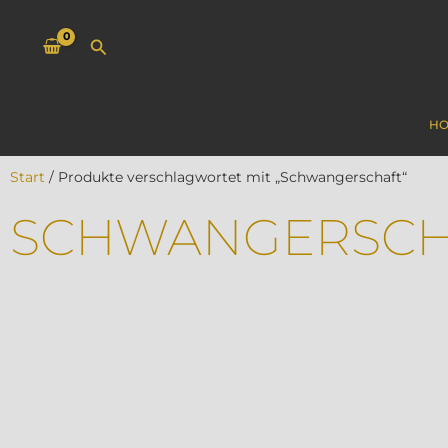
Zum
Inhalt
Suchen
springen
H
Start
/ Produkte verschlagwortet mit „Schwangerschaft“
SCHWANGERSCH