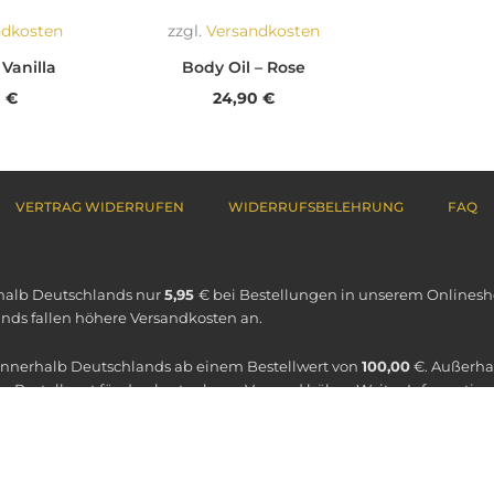
ndkosten
zzgl.
Versandkosten
 Vanilla
Body Oil – Rose
0
€
24,90
€
VERTRAG WIDERRUFEN
WIDERRUFSBELEHRUNG
FAQ
halb Deutschlands nur
5,95
€ bei Bestellungen in unserem Onlinesh
nds fallen höhere Versandkosten an.
 innerhalb Deutschlands ab einem Bestellwert von
100,00
€. Außerha
er Bestellwert für den kostenlosen Versand höher. Weiter Informatio