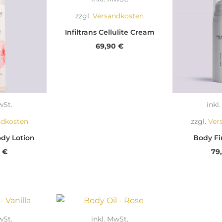
zzgl.
Versandkosten
Infiltrans Cellulite Cream
69,90
€
wSt.
inkl
ndkosten
zzgl.
Ver
dy Lotion
Body Fi
0
€
79
wSt.
inkl. MwSt.