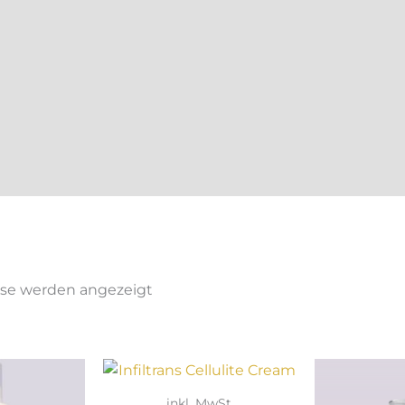
Nach
Beliebtheit
sse werden angezeigt
sortiert
inkl. MwSt.