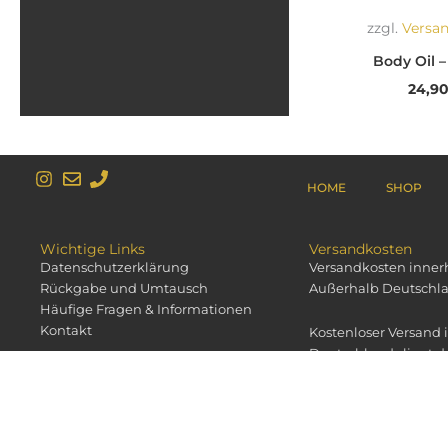
zzgl.
Versa
Body Oil –
24,9
HOME
SHOP
Wichtige Links
Versandkosten
Datenschutzerklärung
Versandkosten inner
Rückgabe und Umtausch
Außerhalb Deutschla
Häufige Fragen & Informationen
Kontakt
Kostenloser Versand
Deutschlands liegt d
Sie
hier
.