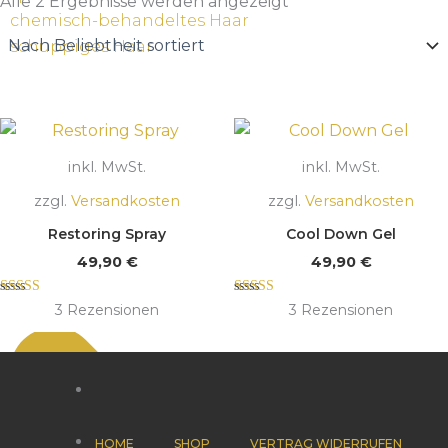
Beliebtheit
Alle 2 Ergebnisse werden angezeigt
sortiert
chemisch-behandeltes Haar
schuppiges Haar
inkl. MwSt.
inkl. MwSt.
zzgl.
Versandkosten
zzgl.
Versandkosten
Restoring Spray
Cool Down Gel
49,90
€
49,90
€
Bewertet mit
Bewertet mit
3
Rezensionen
3
Rezensionen
5.00
5.00
von 5
von 5
HOME
SHOP
VERTRAG WIDERRUFEN