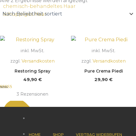
Beliebtheit
Alle 2 Ergebnisse werden angezeigt
sortiert
chemisch-behandeltes Haar
schuppiges Haar
inkl. MwSt.
inkl. MwSt.
zzgl.
Versandkosten
zzgl.
Versandkosten
Restoring Spray
Pure Crema Piedi
49,90
€
29,90
€
Bewertet mit
3
Rezensionen
5.00
von 5
HOME
SHOP
VERTRAG WIDERRUFEN