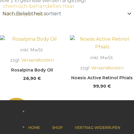
Beliebtheit
Alle 2 Ergebnisse werden angezeigt
sortiert
chemisch-behandeltes Haar
schuppiges Haar
inkl. MwSt.
inkl. MwSt.
zzgl.
Versandkosten
zzgl.
Versandkosten
Rosalpina Body Oil
Noesis Active Retinol Phials
26,90
€
99,90
€
HOME
SHOP
VERTRAG WIDERRUFEN